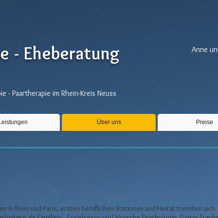
re -
Eheberatung
Anne un
e - Paartherapie im Rhein-Kreis Neuss
Leistungen
Über uns
Preise
n Bonn und Paris, ersten beruflichen Stationen und Heirat trennten sich
beitete als Familien- , Erziehungs- und klinische Psychologin. Dieter Frank