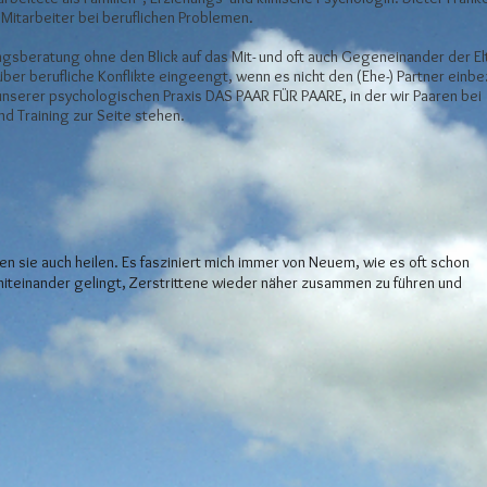
Mitarbeiter bei beruflichen Problemen.
ngsberatung ohne den Blick auf das Mit- und oft auch Gegeneinander der El
über berufliche Konflikte eingeengt, wenn es nicht den (Ehe-) Partner einbe
unserer psychologischen Praxis DAS PAAR FÜR PAARE, in der wir Paaren bei
 Training zur Seite stehen.
n sie auch heilen. Es fasziniert mich immer von Neuem, wie es oft schon
teinander gelingt, Zerstrittene wieder näher zusammen zu führen und