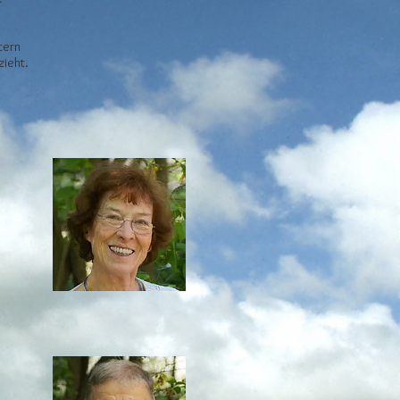
tern
zieht.