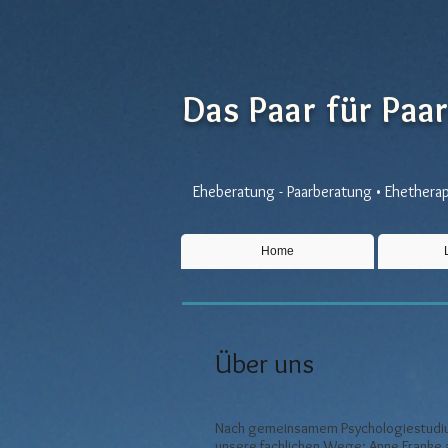
Das Paar für Paa
Eheberatung - Paarberatung • Ehetherapi
Home
Über uns
Nach gemeinsamem Psychologiestudium i
unsere fachlichen Wege: Anne Franke ar