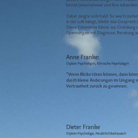
beriet Unternehmer und ihre leitenden 
Dabei zeigte sich bald: So wie Erziehu
in der Luft hängt, bleibt das Gespräch 
Diese Erkenntnis führte zur Gründung 
Spannungen mit Diagnose, Beratung und
Anne Franke
:
Diplom Psychologin, klinische Psychologin
"Wenn Blicke töten können, dann könne
durch kleine Änderungen im Umgang mi
Vertrautheit zurück zu gewinnen.
Dieter Franke
Diplom-Psychologe, Persönlichkeitscoach